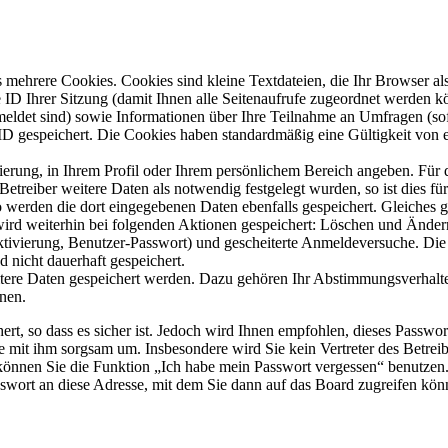
mehrere Cookies. Cookies sind kleine Textdateien, die Ihr Browser al
le ID Ihrer Sitzung (damit Ihnen alle Seitenaufrufe zugeordnet werden 
meldet sind) sowie Informationen über Ihre Teilnahme an Umfragen (sof
-ID gespeichert. Die Cookies haben standardmäßig eine Gültigkeit von e
rierung, in Ihrem Profil oder Ihrem persönlichem Bereich angeben. Für 
eiber weitere Daten als notwendig festgelegt wurden, so ist dies für 
so werden die dort eingegebenen Daten ebenfalls gespeichert. Gleiches g
 wird weiterhin bei folgenden Aktionen gespeichert: Löschen und Ände
ktivierung, Benutzer-Passwort) und gescheiterte Anmeldeversuche. D
d nicht dauerhaft gespeichert.
itere Daten gespeichert werden. Dazu gehören Ihr Abstimmungsverhalte
nen.
rt, so dass es sicher ist. Jedoch wird Ihnen empfohlen, dieses Passwo
ie mit ihm sorgsam um. Insbesondere wird Sie kein Vertreter des Betrei
o können Sie die Funktion „Ich habe mein Passwort vergessen“ benutz
sswort an diese Adresse, mit dem Sie dann auf das Board zugreifen kön